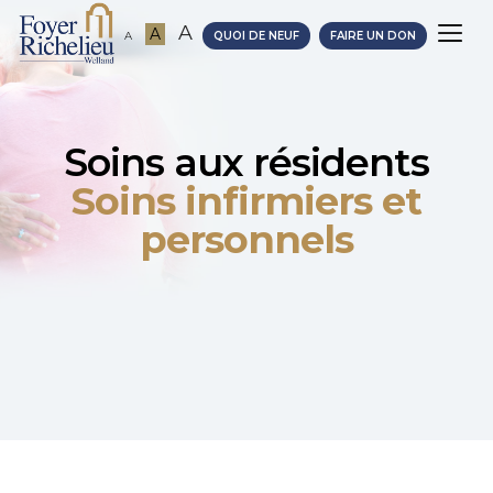
A
A
A
QUOI DE NEUF
FAIRE UN DON
Soins aux résidents
Soins infirmiers et
personnels